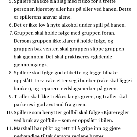
Spillere må ikke slå slag med risiko for å treffe
personer, kjøretøy eller hus på eller ved banen. Dette
er spillerens ansvar alene.
Det er ikke lov å nyte alkohol under spill på banen.
Gruppen skal holde følge med gruppen foran.
Dersom gruppen ikke klarer å holde følge, og
gruppen bak venter, skal gruppen slippe gruppen
bak igjennom. Det skal praktiseres «glidende
gjennomgang».
Spillere skal følge god etikette og legge tilbake
oppslått torv, rake etter seg i bunker (rake skal ligge i
bunker), og reparere nedslagsmerker på green.
Traller skal ikke trekkes langs green, og traller skal
parkeres i god avstand fra green.
Spillere som benytter golfbil skal følge «Kjøreregler
ved bruk av golfbil» – som er oppslått i bilen.
Marshall har plikt og rett til å gripe inn og gjøre
nødvendige tiltak dersom reglene brytes.