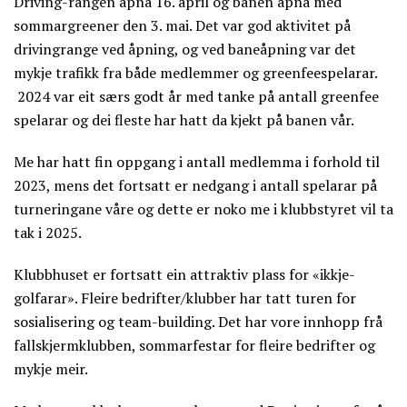
Driving-rangen åpna 16. april og banen åpna med
sommargreener den 3. mai. Det var god aktivitet på
drivingrange ved åpning, og ved baneåpning var det
mykje trafikk fra både medlemmer og greenfeespelarar.
2024 var eit særs godt år med tanke på antall greenfee
spelarar og dei fleste har hatt da kjekt på banen vår.
Me har hatt fin oppgang i antall medlemma i forhold til
2023, mens det fortsatt er nedgang i antall spelarar på
turneringane våre og dette er noko me i klubbstyret vil ta
tak i 2025.
Klubbhuset er fortsatt ein attraktiv plass for «ikkje-
golfarar». Fleire bedrifter/klubber har tatt turen for
sosialisering og team-building. Det har vore innhopp frå
fallskjermklubben, sommarfestar for fleire bedrifter og
mykje meir.