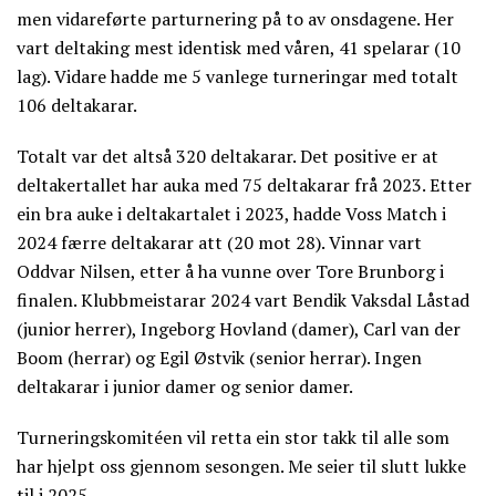
men vidareførte parturnering på to av onsdagene. Her
vart deltaking mest identisk med våren, 41 spelarar (10
lag). Vidare hadde me 5 vanlege turneringar med totalt
106 deltakarar.
Totalt var det altså 320 deltakarar. Det positive er at
deltakertallet har auka med 75 deltakarar frå 2023. Etter
ein bra auke i deltakartalet i 2023, hadde Voss Match i
2024 færre deltakarar att (20 mot 28). Vinnar vart
Oddvar Nilsen, etter å ha vunne over Tore Brunborg i
finalen. Klubbmeistarar 2024 vart Bendik Vaksdal Låstad
(junior herrer), Ingeborg Hovland (damer), Carl van der
Boom (herrar) og Egil Østvik (senior herrar). Ingen
deltakarar i junior damer og senior damer.
Turneringskomitéen vil retta ein stor takk til alle som
har hjelpt oss gjennom sesongen. Me seier til slutt lukke
til i 2025.