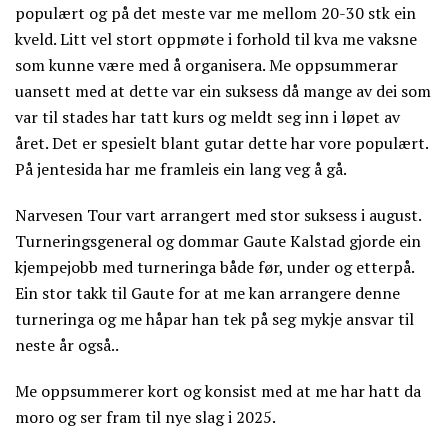
populært og på det meste var me mellom 20-30 stk ein
kveld. Litt vel stort oppmøte i forhold til kva me vaksne
som kunne være med å organisera. Me oppsummerar
uansett med at dette var ein suksess då mange av dei som
var til stades har tatt kurs og meldt seg inn i løpet av
året. Det er spesielt blant gutar dette har vore populært.
På jentesida har me framleis ein lang veg å gå.
Narvesen Tour vart arrangert med stor suksess i august.
Turneringsgeneral og dommar Gaute Kalstad gjorde ein
kjempejobb med turneringa både før, under og etterpå.
Ein stor takk til Gaute for at me kan arrangere denne
turneringa og me håpar han tek på seg mykje ansvar til
neste år også..
Me oppsummerer kort og konsist med at me har hatt da
moro og ser fram til nye slag i 2025.