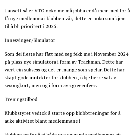
Uansett så er VTG noko me må jobba endå meir med for å
få nye medlemma i klubben vår, dette er noko som kjem
til å bli prioritert i 2025.
Innesvingen/Simulator
Som dei fleste har fått med seg fekk me i November 2024
på plass nye simulatora i form av Trackman. Dette har
vært ein suksess og det er mange som spelar. Dette har
skapt gode inntekter for klubben , ikkje berre sal av
sesongkort, men og i form av «greeenfee».
Treningstilbod
Klubbstyret vedtok å starte opp klubbtreningar for å
auke aktivitet blant medlemmane i
klubben og for å gi både nye og gamle medlemmar eit