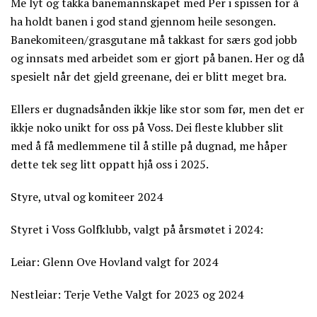
Me lyt og takka banemannskapet med Per i spissen for å
ha holdt banen i god stand gjennom heile sesongen.
Banekomiteen/grasgutane må takkast for særs god jobb
og innsats med arbeidet som er gjort på banen. Her og då
spesielt når det gjeld greenane, dei er blitt meget bra.
Ellers er dugnadsånden ikkje like stor som før, men det er
ikkje noko unikt for oss på Voss. Dei fleste klubber slit
med å få medlemmene til å stille på dugnad, me håper
dette tek seg litt oppatt hjå oss i 2025.
Styre, utval og komiteer 2024
Styret i Voss Golfklubb, valgt på årsmøtet i 2024:
Leiar: Glenn Ove Hovland valgt for 2024
Nestleiar: Terje Vethe Valgt for 2023 og 2024