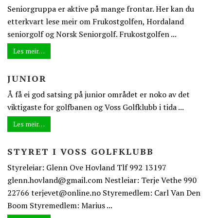
Seniorgruppa er aktive på mange frontar. Her kan du
etterkvart lese meir om Frukostgolfen, Hordaland
seniorgolf og Norsk Seniorgolf. Frukostgolfen ...
Les meir…
JUNIOR
Å få ei god satsing på junior området er noko av det
viktigaste for golfbanen og Voss Golfklubb i tida ...
Les meir…
STYRET I VOSS GOLFKLUBB
Styreleiar: Glenn Ove Hovland Tlf 992 13197
glenn.hovland@gmail.com Nestleiar: Terje Vethe 990
22766 terjevet@online.no Styremedlem: Carl Van Den
Boom Styremedlem: Marius ...