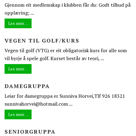
Gjennom eit medlemskap i klubben får du: Godt tilbud på
opplæring; ...
Les meir…
VEGEN TIL GOLF/KURS
Vegen til golf (VTG) er eit obligatorisk kurs for alle som
vil byrje å spele golf. Kurset består av teori, ...
Les meir…
DAMEGRUPPA
Leiar for damegruppa er Sunniva Horvei,Tlf 926 18321
sunnivahorvei@hotmail.com ...
Les meir…
SENIORGRUPPA