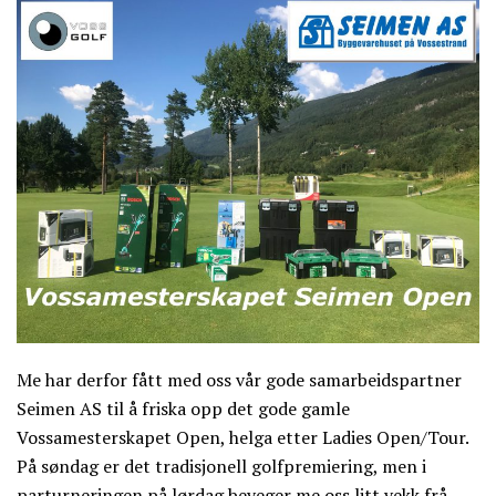
Me har derfor fått med oss vår gode samarbeidspartner
Seimen AS til å friska opp det gode gamle
Vossamesterskapet Open, helga etter Ladies Open/Tour.
På søndag er det tradisjonell golfpremiering, men i
parturneringen på lørdag beveger me oss litt vekk frå