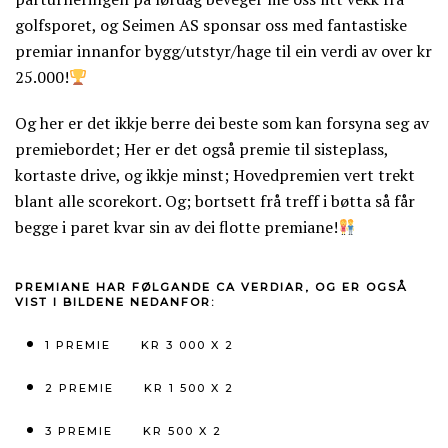
golfsporet, og Seimen AS sponsar oss med fantastiske
premiar innanfor bygg/utstyr/hage til ein verdi av over kr
25.000!
Og her er det ikkje berre dei beste som kan forsyna seg av
premiebordet; Her er det også premie til sisteplass,
kortaste drive, og ikkje minst; Hovedpremien vert trekt
blant alle scorekort. Og; bortsett frå treff i bøtta så får
begge i paret kvar sin av dei flotte premiane!
PREMIANE HAR FØLGANDE CA VERDIAR, OG ER OGSÅ
VIST I BILDENE NEDANFOR:
1 PREMIE
KR 3 000 X 2
2 PREMIE KR 1 500 X 2
3 PREMIE KR 500 X 2