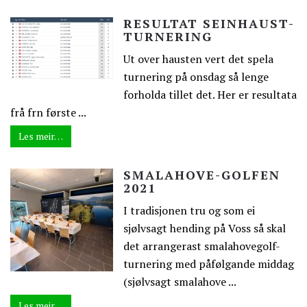
RESULTAT SEINHAUST-
TURNERING
Ut over hausten vert det spela
turnering på onsdag så lenge
forholda tillet det. Her er resultata
frå frn første ...
Les meir…
SMALAHOVE-GOLFEN
2021
I tradisjonen tru og som ei
sjølvsagt hending på Voss så skal
det arrangerast smalahovegolf-
turnering med påfølgande middag
(sjølvsagt smalahove ...
Les meir…