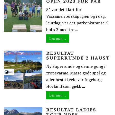
OPEN 2020 FOR PAR
Så var det klart for
Vossameisterskap igjen og i dag,
laurdag, var det parkonkuranse. 9
hol x 3 med tre ...
Les meir…
RESULTAT
SUPERRUNDE 2 HAUST
Ny Superrunde og denne gong i
tropevarme. Masse godt spel og
aller best i kveld var Ingeborg
Hovland som gjekk ...
Les meir…
RESULTAT LADIES
TOUR VOSS