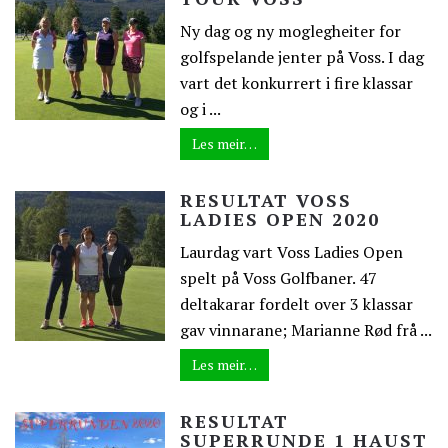
Ny dag og ny moglegheiter for
golfspelande jenter på Voss. I dag
vart det konkurrert i fire klassar
og i ...
Les meir…
RESULTAT VOSS
LADIES OPEN 2020
Laurdag vart Voss Ladies Open
spelt på Voss Golfbaner. 47
deltakarar fordelt over 3 klassar
gav vinnarane; Marianne Rød frå ...
Les meir…
RESULTAT
SUPERRUNDE 1 HAUST