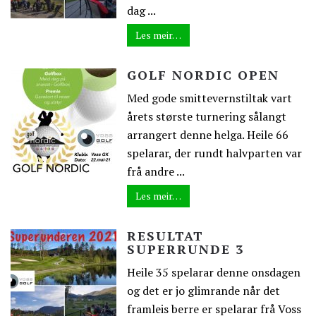
dag ...
Les meir…
GOLF NORDIC OPEN
Med gode smittevernstiltak vart
årets største turnering sålangt
arrangert denne helga. Heile 66
spelarar, der rundt halvparten var
frå andre ...
Les meir…
RESULTAT
SUPERRUNDE 3
Heile 35 spelarar denne onsdagen
og det er jo glimrande når det
framleis berre er spelarar frå Voss