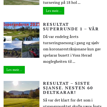
turnering på 18 hol ...
Les meir…
RESULTAT
SUPERRUNDE 1 – VÅR
Då var endeleg årets
turneringssesong i gang og sjølv
om koronarestriksjonane kun gav
spelarar busett i Voss Herad
moglegheiten til ...
Les meir…
RESULTAT – SISTE
SJANSE. NESTEN 60
DELTKARAR!
Så var det klart for det som i
utgangspunktet skulle være årets