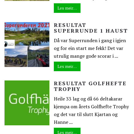
Les meir…
RESULTAT
SUPERRUNDE 1 HAUST
Då var Superrunden i gang i igjen
og for ein start me fekk! Det var
utrulig mange gode scorar i ...
Les meir…
RESULTAT GOLFHEFTE
TROPHY
Heile 33 lag og då 66 deltakarar
kjempa om årets Golfhefte Trophy
og det var til slutt Kjartan og
Hanne ...
Les meir…