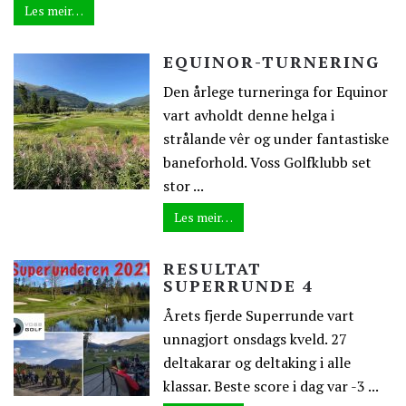
Les meir…
EQUINOR-TURNERING
Den årlege turneringa for Equinor
vart avholdt denne helga i
strålande vêr og under fantastiske
baneforhold. Voss Golfklubb set
stor ...
Les meir…
RESULTAT
SUPERRUNDE 4
Årets fjerde Superrunde vart
unnagjort onsdags kveld. 27
deltakarar og deltaking i alle
klassar. Beste score i dag var -3 ...