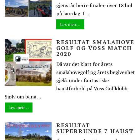
gjenstår berre finalen over 18 hol
på laurdag. I ...
Les meir…
RESULTAT SMALAHOVE
GOLF OG VOSS MATCH
2020
Då var det klart for årets
smalahovegolf og årets begivenhet
gjekk under fantastiske
haustforhold på Voss Golfklubb.
Sjølv om bana ...
Les meir…
RESULTAT
SUPERRUNDE 7 HAUST