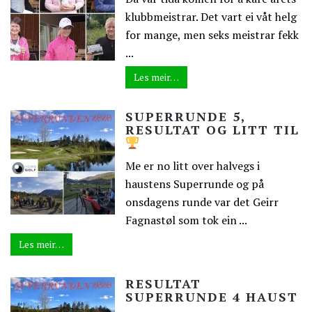
klubbmeistrar. Det vart ei våt helg
for mange, men seks meistrar fekk
...
Les meir…
SUPERRUNDE 5,
RESULTAT OG LITT TIL
Me er no litt over halvegs i
haustens Superrunde og på
onsdagens runde var det Geirr
Fagnastøl som tok ein ...
Les meir…
RESULTAT
SUPERRUNDE 4 HAUST