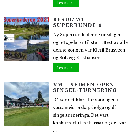
Les meir…
RESULTAT
SUPERRUNDE 6
Ny Superrunde denne onsdagen
og 34 spelarar til start. Best av alle
denne gongen var Kjetil Brusveen
og Solveig Kristiansen ...
Les meir…
VM – SEIMEN OPEN
SINGEL-TURNERING
Då var det klart for søndagen i
vossameisterskapshelga og då
singelturneringa. Det vart
konkurrert i fire klassar og det var
...