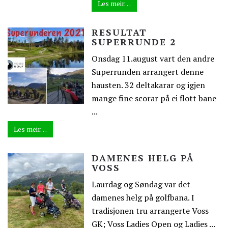
Les meir…
RESULTAT
SUPERRUNDE 2
Onsdag 11.august vart den andre
Superrunden arrangert denne
hausten. 32 deltakarar og igjen
mange fine scorar på ei flott bane
...
Les meir…
DAMENES HELG PÅ
VOSS
Laurdag og Søndag var det
damenes helg på golfbana. I
tradisjonen tru arrangerte Voss
GK; Voss Ladies Open og Ladies ...