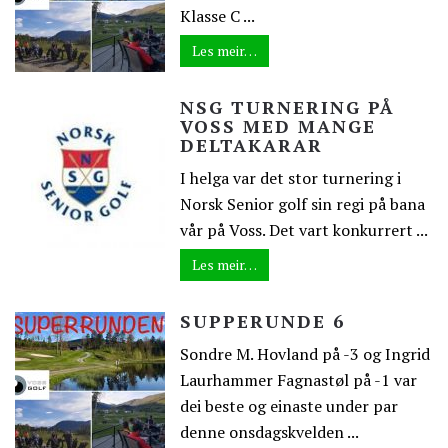
Klasse C ...
Les meir…
NSG TURNERING PÅ
VOSS MED MANGE
DELTAKARAR
I helga var det stor turnering i
Norsk Senior golf sin regi på bana
vår på Voss. Det vart konkurrert ...
Les meir…
SUPPERUNDE 6
Sondre M. Hovland på -3 og Ingrid
Laurhammer Fagnastøl på -1 var
dei beste og einaste under par
denne onsdagskvelden ...