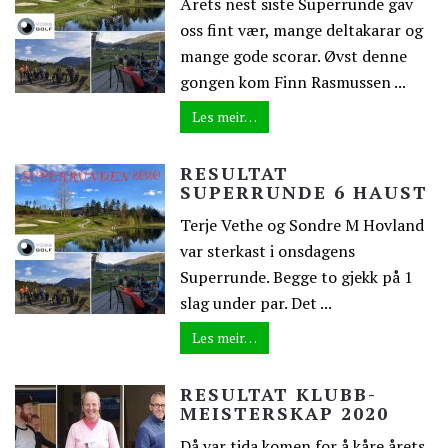
Årets nest siste Superrunde gav
oss fint vær, mange deltakarar og
mange gode scorar. Øvst denne
gongen kom Finn Rasmussen ...
Les meir…
RESULTAT
SUPERRUNDE 6 HAUST
Terje Vethe og Sondre M Hovland
var sterkast i onsdagens
Superrunde. Begge to gjekk på 1
slag under par. Det ...
Les meir…
RESULTAT KLUBB-
MEISTERSKAP 2020
Då var tida komen for å kåre årets